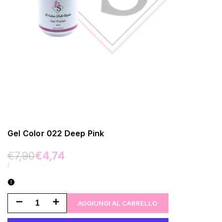
Gel Color 022 Deep Pink
Prezzo
€7,90
Prezzo
€4,74
normale
di
PREZZO
/
UNITARIO
vendita
Riduci
Aumenta
AGGIUNGI AL CARRELLO
la
la