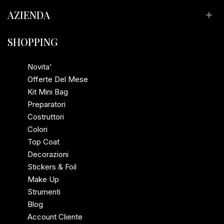
AZIENDA
Resi e Rimborsi
Privacy Policy
Il Salone Delle Unghie
SHOPPING
Termini e Condizioni
Mail: rsregina76@gmail.com
Novita'
Offerte Del Mese
Telefono: +393484144549
Kit Mini Bag
Preparatori
Indirizzo: Via Lesegno 82 D, 10136 Torino, Italia
Costruttori
Colori
P.Iva: 12130660017
Top Coat
Decorazioni
Stickers & Foil
Make Up
Strumenti
Blog
Account Cliente