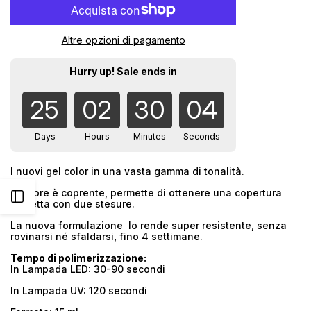
quantità
quantità
Altre opzioni di pagamento
per
per
Gel
Gel
25
02
30
03
Color
Color
022
022
Deep
Deep
I nuovi gel color in una vasta gamma di tonalità.
Pink
Pink
Il colore è coprente, permette di ottenere una copertura
Apri
perfetta con due stesure.
La nuova formulazione lo rende super resistente, senza
barra
rovinarsi né sfaldarsi, fino 4 settimane.
Tempo di polimerizzazione:
laterale
In Lampada LED: 30-90 secondi
In Lampada UV: 120 secondi