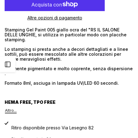
quantità
quantità
Altre opzioni di pagamento
per
per
Stamping Gel Paint 005 giallo ocra del "RS IL SALONE
DELLE UNGHIE, si utilizza in particolar modo con placche
Stamping
Stamping
stamping.
Gel
Gel
Lo stamping si presta anche a decori dettagliati e a linee
sottili, può essere mescolato alle altre colorazioni per
Paint
Paint
creare meravigliosi effetti.
Apri
Altamente pigmentato e molto coprente, senza dispersione
005
005
.
barra
Giallo
Giallo
Formato 8ml, asciuga in lampada UV/LED 60 secondi.
Ocra
Ocra
laterale
HEMA FREE, TPO FREE
Altro...
Ritiro disponibile presso
Via Lesegno 82