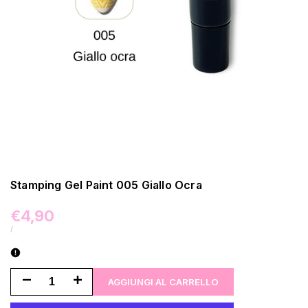
Stamping Gel Paint 005 Giallo Ocra
Prezzo
€4,90
di
PREZZO
/
UNITARIO
vendita
Riduci
Aumenta
AGGIUNGI AL CARRELLO
la
la