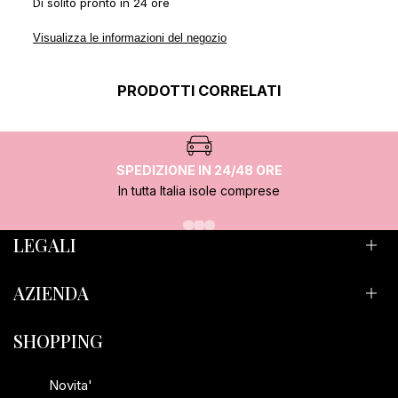
Di solito pronto in 24 ore
Visualizza le informazioni del negozio
PRODOTTI CORRELATI
SPEDIZIONE IN 24/48 ORE
In tutta Italia isole comprese
LEGALI
AZIENDA
Resi e Rimborsi
Privacy Policy
Il Salone Delle Unghie
SHOPPING
Termini e Condizioni
Mail: rsregina76@gmail.com
Novita'