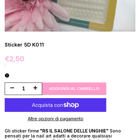
Sticker 5D K011
Prezzo
€2,50
di
PREZZO
/
UNITARIO
vendita
Riduci
Aumenta
AGGIUNGI AL CARRELLO
la
la
quantità
quantità
Altre opzioni di pagamento
per
per
Gli sticker firme
"RS IL SALONE DELLE UNGHIE"
Sono
pensati per la nail art adatti a decorare qualsiasi
Sticker
Sticker