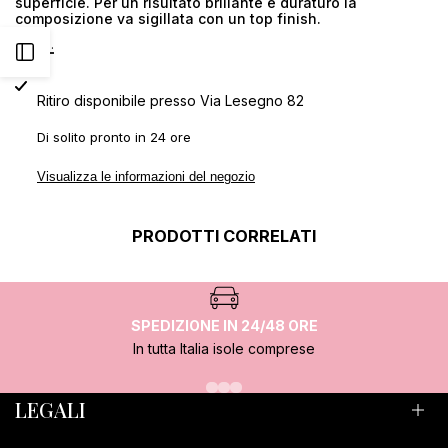
superficie. Per un risultato brillante e duraturo la
composizione va sigillata con un top finish.
5D
5D
Altro...
Apri
K011
K011
Ritiro disponibile presso
Via Lesegno 82
barra
Di solito pronto in 24 ore
laterale
Visualizza le informazioni del negozio
PRODOTTI CORRELATI
SPEDIZIONE IN 24/48 ORE
In tutta Italia isole comprese
LEGALI