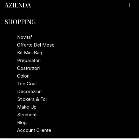
AZIENDA
Resi e Rimborsi
Privacy Policy
Il Salone Delle Unghie
SHOPPING
Termini e Condizioni
Mail: rsregina76@gmail.com
Novita'
Offerte Del Mese
Telefono: +393484144549
Kit Mini Bag
Preparatori
Indirizzo: Via Lesegno 82 D, 10136 Torino, Italia
Costruttori
Colori
P.Iva: 12130660017
Top Coat
Decorazioni
Stickers & Foil
Make Up
Strumenti
Blog
Account Cliente